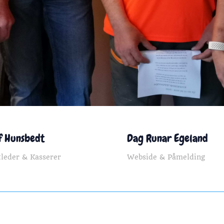
f Hunsbedt
Dag Runar Egeland
tleder & Kasserer
Webside & Påmelding