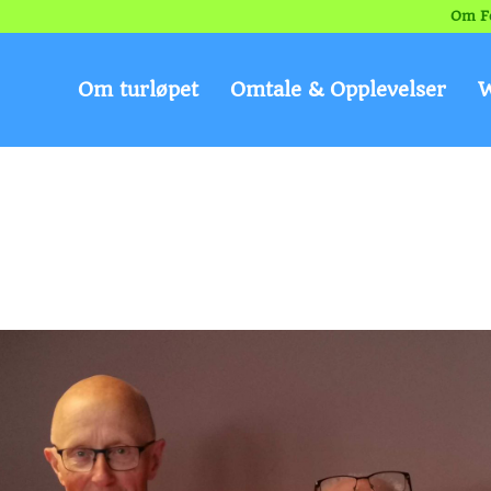
Om F
Om turløpet
Omtale & Opplevelser
W