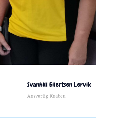
Svanhill Eilertsen Lervik
Ansvarlig Knaben