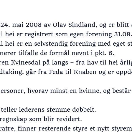
 24. mai 2008 av Olav Sindland, og er blitt 
il hei er registrert som egen forening 31.08
il hei er en selvstendig forening med eget s
erer tilfalle de formål nevnt i pkt. 6.
n Kvinesdal på langs – fra hav til hei årlig
idtaking, går fra Feda til Knaben og er oppde
ersoner, hvorav minst en kvinne, og består 
t teller lederens stemme dobbelt.
e regnskap som blir revidert.
ratre, finner resterende styre et nytt styr