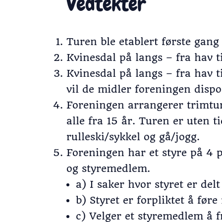
Vedtekter
Turen ble etablert første gang
Kvinesdal på langs – fra hav t
Kvinesdal på langs – fra hav t
vil de midler foreningen dispon
Foreningen arrangerer trimture
alle fra 15 år. Turen er uten t
rulleski/sykkel og gå/jogg.
Foreningen har et styre på 4 p
og styremedlem.
a) I saker hvor styret er del
b) Styret er forpliktet å før
c) Velger et styremedlem å f