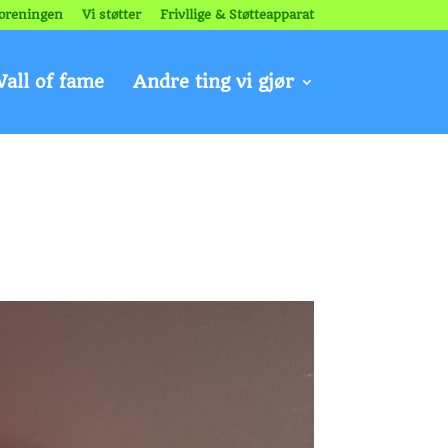
oreningen
Vi støtter
Frivllige & Støtteapparat
all of fame
Andre ting vi gjør