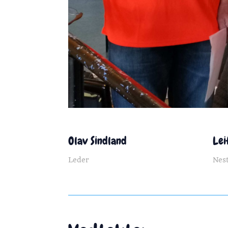
Olav Sindland
Lei
Leder
Nes