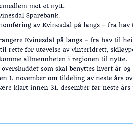
yremedlem mot et nytt.
Kvinesdal Sparebank.
nnomføring av Kvinesdal på langs – fra hav t
ngere Kvinesdal på langs – fra hav til hei
til rette for utøvelse av vinteridrett, skiløy
 komme allmennheten i regionen til nytte.
verskuddet som skal benyttes hvert år og ti
en 1. november om tildeling av neste års ove
være klart innen 31. desember før neste års 